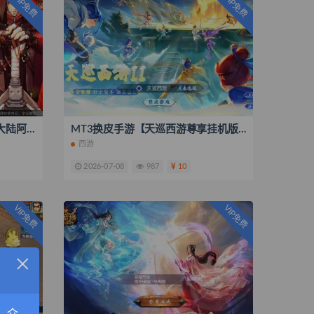
VIP免费
VIP免费
横版闯关手游【全明星之混沌大陆阿拉德[60帧]】最新整理一键即玩镜像服务端+Linux手工服务端+安卓苹果双端+全套源码+管理后台+GM授权后台+搭建教程
MT3换皮手游【天巡西游尊享挂机版】最新整理一键即玩镜像服务端+Linux手工服务端+源码+新版管理后台+搭建教程
西游
2026-07-08
987
10
VIP免费
VIP免费
×