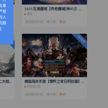
，介
会第
GGE2互通西游【精修梦江南】最新整理Win系服务端+安卓苹果PC三端互通+全套源码+视频搭建教程
1655互通魔域【传奇魔域[神80]】最新整理Win系半手工服务端+本地验证+本地注册+全套工具+搭建教程
严禁
魔域
何人
2026-04-11
2.3K
10
问题
站
VIP免费
VIP免费
白日门传奇手游【动漫传奇十二大陆平台币内购版】最新整理Win系特色服务端+多区跨服+安卓苹果双端+管理后台+GM授权后台+中控后台+内购币后台+源码+搭建教程
横版闯关手游【情怀之昔日阿拉德】最新整理单机一键即玩镜像端+Linux手工服务端+配套表+客户端源码+全功能管理后台+GM授权后台+安卓苹果双端+搭建教程
阿拉德之怒
2026-03-27
1.4K
10