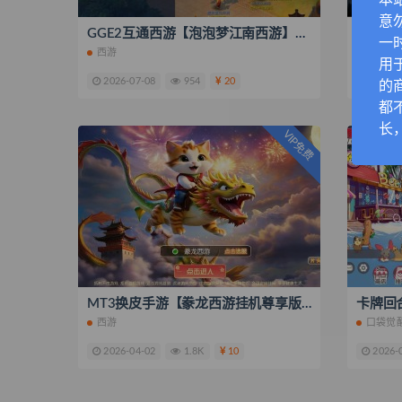
本
意
GGE2互通西游【泡泡梦江南西游】最新整理Win系服务端+安卓苹果PC三端互通+全套源码+搭建教程
一
西游
战神引
用
2026-07-08
954
20
2026-
的
都
长
VIP免费
MT3换皮手游【豢龙西游挂机尊享版】最新整理单机一键即玩镜像服务端+Linux手工服务端+源码+安卓苹果双端+GM后台+搭建教程
西游
口袋觉
2026-04-02
1.8K
10
2026-