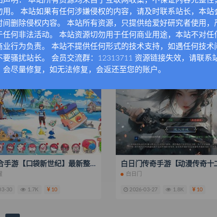
站声明： 本站所有资源均来自于互联网收集，不保证内容完整性
勿用。 本站如果有任何涉嫌侵权的内容，请及时联系站长，本站
战神引擎传奇手游【单职业凌天苍穹录七大陆第二季】最新整理Win系复古服务端+安卓苹果双端+GM后台+搭建教程
时间删除侵权内容。 本站所有资源，只提供给爱好研究者使用，
擎
西游
于任何非法活动。 本站资源切勿用于任何商业用途，本站不对任
05-08
2.5K
10
2026-04-28
2.7K
20
商业行为负责。 本站不提供任何形式的技术支持，如遇任何技术
不要骚扰站长。 会员交流群：12313711 资源链接失效，请联系
，会尽量修复，如无法修复，会返还至您的账户。
VIP免费
卡牌回合手游【口袋新世纪】最新整理Linux手工服务端+管理后台+GM授权后台+安卓苹果双端+源码+搭建教程
醒
白日门
03-30
1.7K
10
2026-03-27
1.8K
10