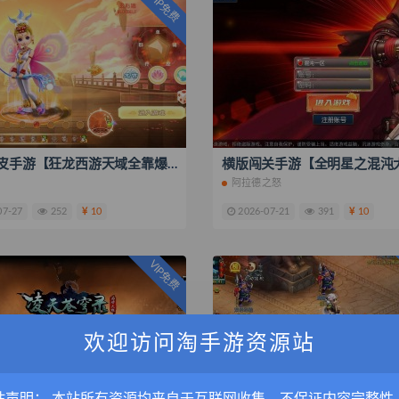
VIP免费
MT3换皮手游【狂龙西游天域全靠爆尊享挂机版】最新整理单机一键即玩镜像端+Linux手工服务端+安卓苹果双端+GM后台+全套源码+搭建教程
阿拉德之怒
07-27
252
10
2026-07-21
391
10
VIP免费
欢迎访问淘手游资源站