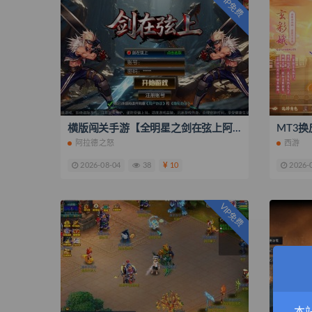
VIP免费
横版闯关手游【全明星之剑在弦上阿拉德】最新整理一键即玩镜像服务端+Linux手工端+配套表+管理后台+GM授权后台+安卓苹果双端+搭建教程
阿拉德之怒
西游
2026-08-04
38
10
2026-
VIP免费