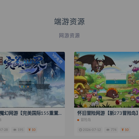
端游资源
网游资源
VIP免费
3D大型魔幻网游【完美国际155重置美化版】最新整理一键即玩镜像服务端+Linux手工端+网页注册+GM指令+GM工具+PC客户端+搭建教程
际
冒险岛
07-28
195
10
2026-07-12
774
10