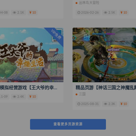
丛林鸟大冒险
04-08
2.1K
10
2026-02-26
2.5K
10
VIP免费
三网H5模拟经营游戏【王大爷的幸福生活内购版】最新整理WIN系服务端+Linux手工服务端+源码+搭建教程
三国
11-09
2.4K
10
2025-08-31
2.3K
10
查看更多页游资源