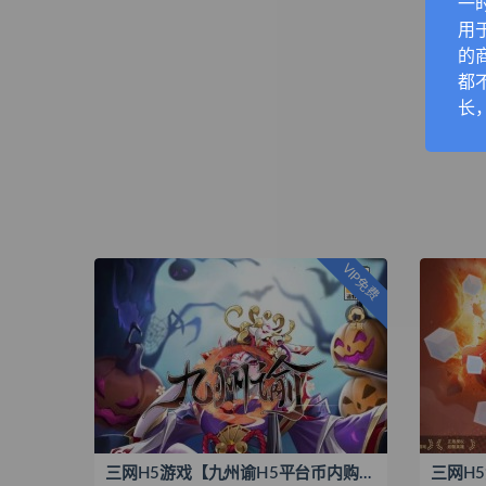
一
用
的
都
长
VIP免费
三网H5游戏【九州谕H5平台币内购跨服修复版】最新整理单机一键即玩镜像端+Linux手工服务端+管理后台+GM授权后台+搭建教程