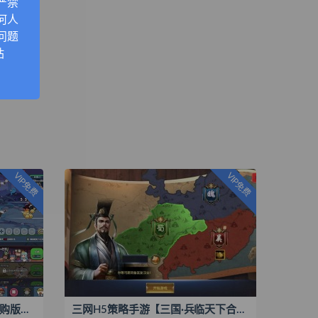
严禁
何人
问题
站
VIP免费
VIP免费
三网H5游戏【丛林鸟大冒险内购版】最新整理单机一键即玩镜像端+Linux手工服务端+安卓+CDK授权后台+内购激活后台+搭建教程
三网H5策略手游【三国·兵临天下合服内购AI假人版】最新整理Win系服务端+管理后台+GM后台+简易安卓客户端+搭建教程