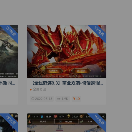
VIP免费
VIP免费
新剑侠情缘龙雀无BUG仿官版本新同伴+新门客+特色副本+神级套装+内充系统
【全民奇迹8.3】商业双端+修复跨服+架设视频+GM工具
全民奇迹
2022-05-13
1.9K
10
VIP免费
VIP免费