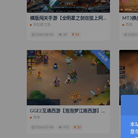
横版闯关手游【全明星之剑在弦上阿拉德】最新整理一键即玩镜像服务端+Linux手工端+配套表+管理后台+GM授权后台+安卓苹果双端+搭建教程
阿拉德之怒
西游
2026-08-04
34
10
2026-
VIP免费
GGE2互通西游【泡泡梦江南西游】最新整理Win系服务端+安卓苹果PC三端互通+全套源码+搭建教程
西游
战神引
本
2026-07-08
953
20
2026-
意