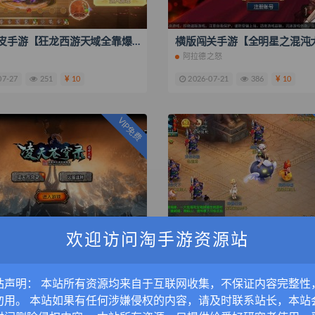
MT3换皮手游【狂龙西游天域全靠爆尊享挂机版】最新整理单机一键即玩镜像端+Linux手工服务端+安卓苹果双端+GM后台+全套源码+搭建教程
阿拉德之怒
07-27
251
10
2026-07-21
386
10
VIP免费
欢迎访问淘手游资源站
战神引擎传奇手游【单职业凌天苍穹录七大陆第二季】最新整理Win系复古服务端+安卓苹果双端+GM后台+搭建教程
擎
西游
站声明： 本站所有资源均来自于互联网收集，不保证内容完整性
05-08
2.5K
10
2026-04-28
2.7K
20
勿用。 本站如果有任何涉嫌侵权的内容，请及时联系站长，本站