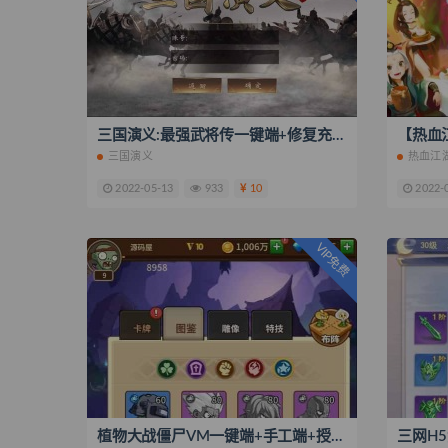
三国演义:最强武将传一键端+修复充值+授权后台+安卓苹果
三国演义
热血江
2022-05-13
933
10
2022-
VIP免费
植物大战僵尸VM一键端+手工端+授权后台+安卓苹果+配套教程