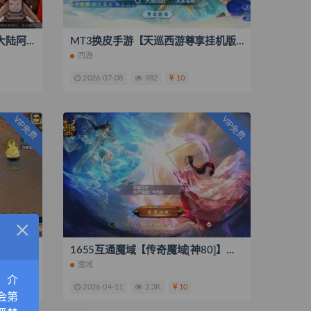
横版闯关手游【全明星之混沌大陆阿拉德[60帧]】最新整理一键即玩镜像服务端+Linux手工服务端+安卓苹果双端+全套源码+管理后台+GM授权后台+搭建教程
MT3换皮手游【天巡西游尊享挂机版】最新整理一键即玩镜像服务端+Linux手工服务端+源码+新版管理后台+搭建教程
西游
2026-07-08
982
10
VIP免费
VIP免费
×
GGE2互通西游【精修梦江南】最新整理Win系服务端+安卓苹果PC三端互通+全套源码+视频搭建教程
1655互通魔域【传奇魔域[神80]】最新整理Win系半手工服务端+本地验证+本地注册+全套工具+搭建教程
魔域
，介
2026-04-11
2.3K
10
会第