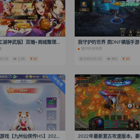
【热血江湖神武版】双端+商城整理+倍率调整
湖
我守护的世界
05-13
1.2K
10
2022-05-13
845
10
VIP免费
三网H5游戏【九州仙侠传H5】2022整理单机一键即玩镜像端+Linux手工服务端+GM授权后台