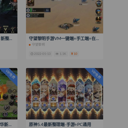
我守护的世界 类DNF横版手游 新整理详细文本 安卓+cdk后台+教程
守望黎明手游VM一键端+手工端+在线内充+安卓
守望黎明
2022-05-13
1.1K
10
VIP免费
VIP免费
2022年最新复古攻速版本，豪华新技能石化、变身
原神5.4最新整理端-手游+PC通用