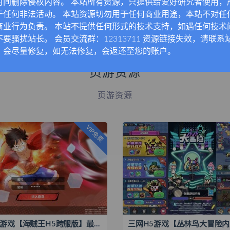
时间删除侵权内容。 本站所有资源，只提供给爱好研究者使用，
于任何非法活动。 本站资源切勿用于任何商业用途，本站不对任
查看更多手游资源
商业行为负责。 本站不提供任何形式的技术支持，如遇任何技术
不要骚扰站长。 会员交流群：12313711 资源链接失效，请联系
，会尽量修复，如无法修复，会返还至您的账户。
页游资源
页游资源
VIP免费
三网H5游戏【海贼王H5跨服版】最新整理Win系服务端+管理后台+GM授权后台+安卓+全套源码+搭建教程