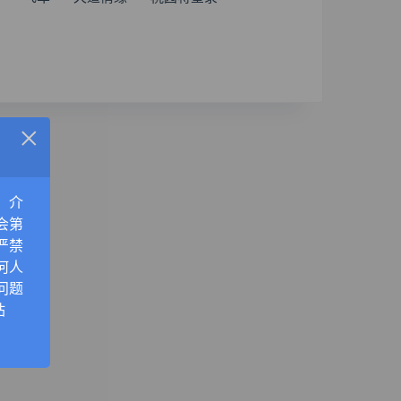
×
，介
会第
严禁
何人
问题
站