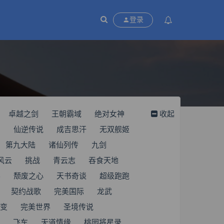
登录
卓越之剑
王朝霸域
绝对女神
收起
团
仙逆传说
成吉思汗
无双舰姬
第九大陆
诸仙列传
九剑
风云
挑战
青云志
吞食天地
界
颓废之心
天书奇谈
超级跑跑
契约战歌
完美国际
龙武
变
完美世界
圣境传说
飞车
天道情缘
桃园将星录