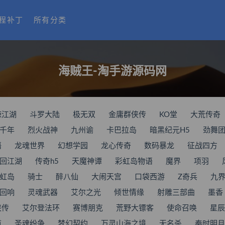
程补丁
所有分类
海贼王-淘手游源码网
辣江湖
斗罗大陆
极无双
金庸群侠传
KO堂
大荒传奇
千年
烈火战神
九州谕
卡巴拉岛
暗黑纪元H5
劲舞
语
龙魂世界
幻想学园
龙心传奇
数码暴龙
征战四方
回江湖
传奇h5
天魔神谭
彩虹岛物语
魔界
项羽
虹岛
骑士
醉八仙
大闹天宫
口袋西游
Z奇兵
九
回响
灵魂武器
艾尔之光
倾世情缘
射雕三部曲
墨香
侠传
艾尔登法环
赛博朋克
荒野大镖客
使命召唤
星辰
道
圣魂纷争
梦幻契约
万灵山海之境
无名杀
秦时明月