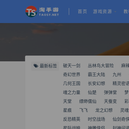
首页
游戏资源
教
破天一剑
丛林鸟大冒险
麻
最新标签
奇幻世界
霸王大陆
九州
几何王国
长安幻想
精灵密
魂之力量
仙楚
弹弹堂
梦
天堂
缥缈儒仙
天蚕变
彩
星痕
飞飞
龙之幻想
灵魂
反恐精英
时空战场
仙剑奇
星际战娘
神雕侠侣
封神问