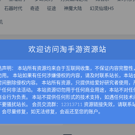
石器时代
奇迹
征途
神魔大陆
幻灵仙境H5
机
VIP免费
欢迎访问淘手游资源站
站声明： 本站所有资源均来自于互联网收集，不保证内容完整性
勿用。 本站如果有任何涉嫌侵权的内容，请及时联系站长，本站
时间删除侵权内容。 本站所有资源，只提供给爱好研究者使用，
于任何非法活动。 本站资源切勿用于任何商业用途，本站不对任
商业行为负责。 本站不提供任何形式的技术支持，如遇任何技术
卡牌回合手游【海贼王之强者之路】最新整理Win系服务端+安卓苹果双端+运营后台+搭建教程
不要骚扰站长。 会员交流群：12313711 资源链接失效，请联系
，会尽量修复，如无法修复，会返还至您的账户。
03-31
1.2K
10