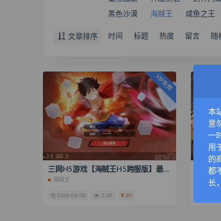
黑色沙漠
海贼王
咸鱼之王
时间
标题
热度
留言
随
文章排序
VIP免费
本
意
一
用
的
三网H5游戏【海贼王H5跨服版】最新整理Win系服务端+管理后台+GM授权后台+安卓+全套源码+搭建教程
都
海贼王
海贼王
长
2026-04-08
2.1K
10
2024-