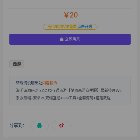
￥20
VIP/SVIP免费
点击开通
立即购买
西游
转载请说明出处
内容投诉
淘手游源码网
»
GGE2互通西游【梦回西游赛季服】最新整理Win
系服务端+安卓PC双端互通+GM工具+全套源码+搭建教程
分享到：