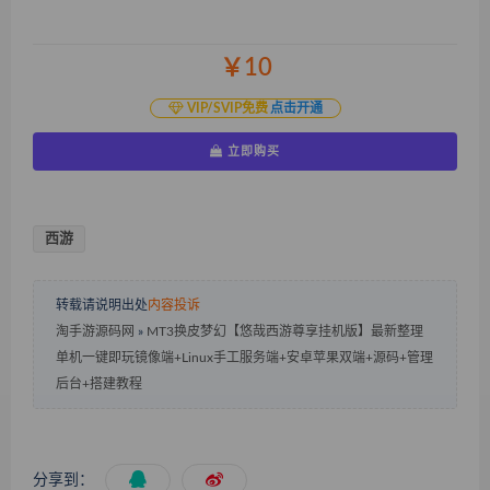
￥10
VIP/SVIP免费
点击开通
立即购买
西游
转载请说明出处
内容投诉
淘手游源码网
»
MT3换皮梦幻【悠哉西游尊享挂机版】最新整理
单机一键即玩镜像端+Linux手工服务端+安卓苹果双端+源码+管理
后台+搭建教程
分享到：