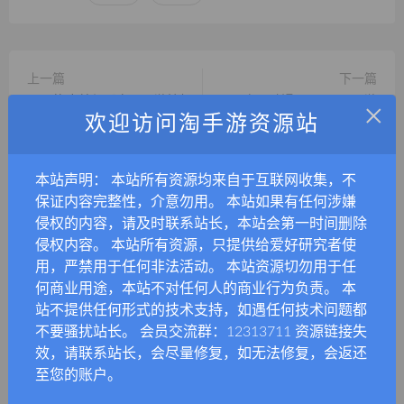
上一篇
下一篇
MT3换皮梦幻【白画西游挂机
3D次元动漫MMORPG网游
×
欢迎访问淘手游资源站
版】最新整理单机一键即玩镜
【灵魂武器100级女狙版】最
像端+Linux手工服务端+安卓
新整理Win服务端+网页注册
苹果双端源码+管理后台+搭建
+充值后台+修改工具+补丁攻
本站声明： 本站所有资源均来自于互联网收集，不
教程
略+GM指令+GM工具+PC客
保证内容完整性，介意勿用。 本站如果有任何涉嫌
户端+搭建教程
侵权的内容，请及时联系站长，本站会第一时间删除
侵权内容。 本站所有资源，只提供给爱好研究者使
用，严禁用于任何非法活动。 本站资源切勿用于任
何商业用途，本站不对任何人的商业行为负责。 本
相关推荐
站不提供任何形式的技术支持，如遇任何技术问题都
MT3换皮手游【狂龙西游天域全靠爆尊享挂机版】最新整理单机一键即玩镜像端+Linux手工服务端+安卓苹果双端+GM后台+全套源码+搭建教程
不要骚扰站长。 会员交流群：12313711 资源链接失
效，请联系站长，会尽量修复，如无法修复，会返还
MT3换皮手游【天巡西游尊享挂机版】最新整理一键即玩镜像服务端+Linux手工服务端+源码+新版管理后台+搭建教程
至您的账户。
GGE2互通西游【泡泡梦江南西游】最新整理Win系服务端+安卓苹果PC三端互通+全套源码+搭建教程