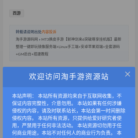
西游
转载请说明出处
内容投诉
淘手游源码网
»
MT3换皮手游【斩神剑来6突破尊享挂机版】最新
整理一键即玩镜像服务端+Linux手工端+安卓苹果双端+全套源码
+GM后台+搭建教程
×
欢迎访问淘手游资源站
分享到：
本站声明： 本站所有资源均来自于互联网收集，不
保证内容完整性，介意勿用。 本站如果有任何涉嫌
侵权的内容，请及时联系站长，本站会第一时间删除
上一篇
下一篇
侵权内容。 本站所有资源，只提供给爱好研究者使
战神引擎传奇手游【1.80冰雪
战神引擎传奇手游【1.76玉兔
用，严禁用于任何非法活动。 本站资源切勿用于任
之城天龙登录器破解版】最新
复古三职业】最新整理Win系
何商业用途，本站不对任何人的商业行为负责。 本
整理WIN服务端+安卓苹果双
复古服务端+安卓苹果双端