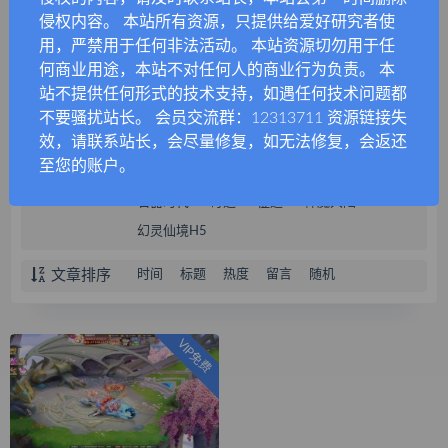
侵权内容。 本站所有资源，只提供给爱好研究者使
使命召唤
星辰变
完美世界
用，严禁用于任何非法活动。 本站资源切勿用于任
圣境传说
星际战娘
神雕侠侣
何商业用途，本站不对任何人的商业行为负责。 本
封神问道
圣魂纷争
梦幻契约
站不提供任何形式的技术支持，如遇任何技术问题都
万灵山海之境
无名杀
秦时明月
不要骚扰站长。 会员交流群：12313711 资源链接失
效，请联系站长，会尽量修复，如无法修复，会返还
飞车
天道情缘
桃园将星录
至您的账户。
黑色沙漠
海贼王
咸鱼之王
石器时代
奇迹
征途
神魔大陆
幻灵仙境H5
文章排序
时间
标题
热度
留言
随机
VIP免费