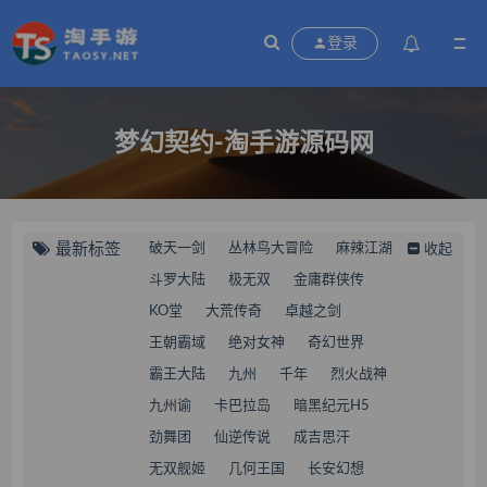
登录
梦幻契约-淘手游源码网
最新标签
破天一剑
丛林鸟大冒险
麻辣江湖
收起
斗罗大陆
极无双
金庸群侠传
KO堂
大荒传奇
卓越之剑
王朝霸域
绝对女神
奇幻世界
霸王大陆
九州
千年
烈火战神
九州谕
卡巴拉岛
暗黑纪元H5
劲舞团
仙逆传说
成吉思汗
无双舰姬
几何王国
长安幻想