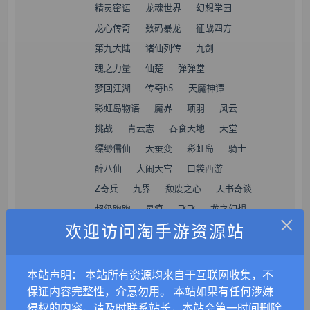
精灵密语
龙魂世界
幻想学园
龙心传奇
数码暴龙
征战四方
第九大陆
诸仙列传
九剑
魂之力量
仙楚
弹弹堂
梦回江湖
传奇h5
天魔神谭
彩虹岛物语
魔界
项羽
风云
挑战
青云志
吞食天地
天堂
缥缈儒仙
天蚕变
彩虹岛
骑士
醉八仙
大闹天宫
口袋西游
Z奇兵
九界
颓废之心
天书奇谈
超级跑跑
星痕
飞飞
龙之幻想
×
欢迎访问淘手游资源站
灵魂回响
灵魂武器
艾尔之光
倾世情缘
射雕三部曲
墨香
契约战歌
完美国际
龙武
本站声明： 本站所有资源均来自于互联网收集，不
反恐精英
时空战场
仙剑奇侠传
保证内容完整性，介意勿用。 本站如果有任何涉嫌
侵权的内容，请及时联系站长，本站会第一时间删除
艾尔登法环
赛博朋克
荒野大镖客