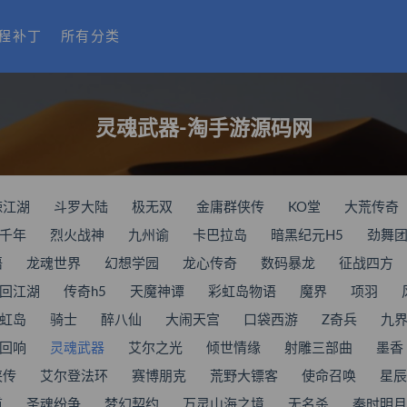
程补丁
所有分类
灵魂武器-淘手游源码网
辣江湖
斗罗大陆
极无双
金庸群侠传
KO堂
大荒传奇
千年
烈火战神
九州谕
卡巴拉岛
暗黑纪元H5
劲舞
语
龙魂世界
幻想学园
龙心传奇
数码暴龙
征战四方
回江湖
传奇h5
天魔神谭
彩虹岛物语
魔界
项羽
虹岛
骑士
醉八仙
大闹天宫
口袋西游
Z奇兵
九
回响
灵魂武器
艾尔之光
倾世情缘
射雕三部曲
墨香
侠传
艾尔登法环
赛博朋克
荒野大镖客
使命召唤
星辰
道
圣魂纷争
梦幻契约
万灵山海之境
无名杀
秦时明月