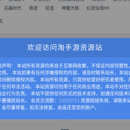
石器时代
奇迹
征途
神魔大陆
幻灵仙境H5
机
VIP免费
欢迎访问淘手游资源站
站声明： 本站所有资源均来自于互联网收集，不保证内容完整性
勿用。 本站如果有任何涉嫌侵权的内容，请及时联系站长，本站
时间删除侵权内容。 本站所有资源，只提供给爱好研究者使用，
于任何非法活动。 本站资源切勿用于任何商业用途，本站不对任
商业行为负责。 本站不提供任何形式的技术支持，如遇任何技术
3D次元动漫MMORPG网游【灵魂武器100级女狙版】最新整理Win服务端+网页注册+充值后台+修改工具+补丁攻略+GM指令+GM工具+PC客户端+搭建教程
不要骚扰站长。 会员交流群：12313711 资源链接失效，请联系
器
灵魂武器
，会尽量修复，如无法修复，会返还至您的账户。
05-19
1.3K
10
2024-09-19
812
10