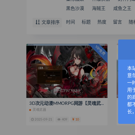
黑色沙漠
海贼王
咸鱼之王
时间
标题
热度
留言
随
文章排序
VIP免费
本
意
一
用
的
3D次元动漫MMORPG网游【灵魂武器花嫁72级第二版】最新整理Win一键服务端+网页注册+充值后台+修改工具+补丁攻略+GM指令+GM工具+PC客户端+搭建教程
都
灵魂武器
灵魂武
长
2025-09-21
409
10
2025-