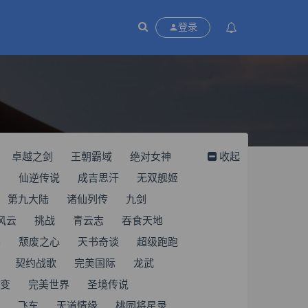
登录
卓越之剑
王朝霸域
绝对女神
收起
团
仙逆传说
成吉思汗
无双舰姬
第九大陆
诸仙列传
九剑
风云
挑战
青云志
吞食天地
界
颓废之心
天书奇谈
超级跑跑
契约战歌
完美国际
龙武
变
完美世界
圣境传说
飞车
天道情缘
桃园将星录