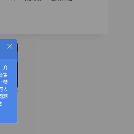
×
VIP免费
，介
会第
严禁
何人
问题
韩版动漫3D网游【灵魂武器花嫁72级完美修正版】最新整理单机一键即玩镜像端+WIN系服务端+PC客户端+修改工具+搭建教程
站