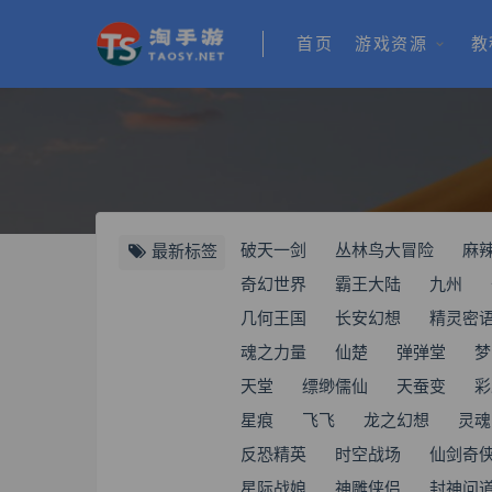
首页
游戏资源
教
破天一剑
丛林鸟大冒险
麻
最新标签
奇幻世界
霸王大陆
九州
几何王国
长安幻想
精灵密
魂之力量
仙楚
弹弹堂
梦
天堂
缥缈儒仙
天蚕变
彩
星痕
飞飞
龙之幻想
灵魂
反恐精英
时空战场
仙剑奇
星际战娘
神雕侠侣
封神问