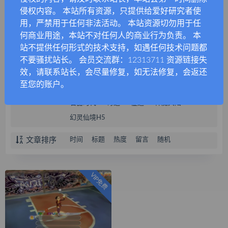
侵权内容。 本站所有资源，只提供给爱好研究者使
使命召唤
星辰变
完美世界
用，严禁用于任何非法活动。 本站资源切勿用于任
圣境传说
星际战娘
神雕侠侣
何商业用途，本站不对任何人的商业行为负责。 本
封神问道
圣魂纷争
梦幻契约
站不提供任何形式的技术支持，如遇任何技术问题都
万灵山海之境
无名杀
秦时明月
不要骚扰站长。 会员交流群：12313711 资源链接失
效，请联系站长，会尽量修复，如无法修复，会返还
飞车
天道情缘
桃园将星录
至您的账户。
黑色沙漠
海贼王
咸鱼之王
石器时代
奇迹
征途
神魔大陆
幻灵仙境H5
文章排序
时间
标题
热度
留言
随机
VIP免费