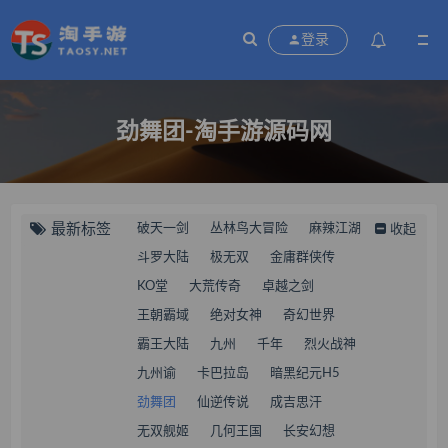
登录
劲舞团-淘手游源码网
最新标签
破天一剑
丛林鸟大冒险
麻辣江湖
收起
斗罗大陆
极无双
金庸群侠传
KO堂
大荒传奇
卓越之剑
王朝霸域
绝对女神
奇幻世界
霸王大陆
九州
千年
烈火战神
九州谕
卡巴拉岛
暗黑纪元H5
劲舞团
仙逆传说
成吉思汗
无双舰姬
几何王国
长安幻想