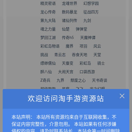
精灵密语
龙魂世界
幻想学园
龙心传奇
数码暴龙
征战四方
第九大陆
诸仙列传
九剑
魂之力量
仙楚
弹弹堂
梦回江湖
传奇h5
天魔神谭
彩虹岛物语
魔界
项羽
风云
挑战
青云志
吞食天地
天堂
缥缈儒仙
天蚕变
彩虹岛
骑士
醉八仙
大闹天宫
口袋西游
Z奇兵
九界
颓废之心
天书奇谈
超级跑跑
星痕
飞飞
龙之幻想
×
欢迎访问淘手游资源站
灵魂回响
灵魂武器
艾尔之光
倾世情缘
射雕三部曲
墨香
契约战歌
完美国际
龙武
本站声明： 本站所有资源均来自于互联网收集，不
反恐精英
时空战场
仙剑奇侠传
保证内容完整性，介意勿用。 本站如果有任何涉嫌
侵权的内容，请及时联系站长，本站会第一时间删除
艾尔登法环
赛博朋克
荒野大镖客